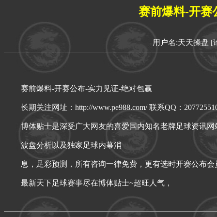
赛前爆料-开赛
用户名:天天操盘
[
赛前爆料-开赛公布-实力见证-绝对包赢
长期关注网址：http://www.pe988.com/ 联系QQ：20772551
博体贴士是深受广大网友的喜爱国内知名老牌足球资讯网
波盘分析以及独家足球内幕消
息，足彩预测，所有咨询一律免费，更有选时开赛公布会
最新天下足球赛事尽在博体贴士~超旺人气，