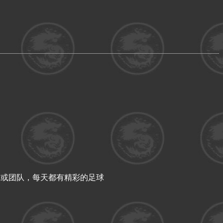
构或团队，每天都有精彩的足球